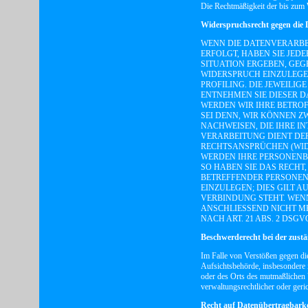
Die Rechtmäßigkeit der bis zum 
Widerspruchsrecht gegen die 
WENN DIE DATENVERARBEI
ERFOLGT, HABEN SIE JEDE
SITUATION ERGEBEN, GE
WIDERSPRUCH EINZULEGEN
PROFILING. DIE JEWEILI
ENTNEHMEN SIE DIESER 
WERDEN WIR IHRE BETRO
SEI DENN, WIR KÖNNEN 
NACHWEISEN, DIE IHRE I
VERARBEITUNG DIENT DE
RECHTSANSPRÜCHEN (WIDE
WERDEN IHRE PERSONENB
SO HABEN SIE DAS RECHT
BETREFFENDER PERSONE
EINZULEGEN; DIES GILT A
VERBINDUNG STEHT. WEN
ANSCHLIESSEND NICHT M
NACH ART. 21 ABS. 2 DSGVO
Beschwerderecht bei der zust
Im Falle von Verstößen gegen di
Aufsichtsbehörde, insbesondere i
oder des Orts des mutmaßlichen 
verwaltungsrechtlicher oder geric
Recht auf Datenübertragbarke