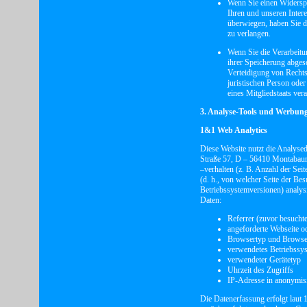
Wenn Sie einen Widersp
Ihren und unseren Inter
überwiegen, haben Sie d
zu verlangen.
Wenn Sie die Verarbeitu
ihrer Speicherung abges
Verteidigung von Rechts
juristischen Person ode
eines Mitgliedstaats vera
3. Analyse-Tools und Werbun
1&1 Web Analytics
Diese Website nutzt die Analyse
Straße 57, D – 56410 Montabaur
–verhalten (z. B. Anzahl der Sei
(d. h., von welcher Seite der B
Betriebssystemversionen) analys
Daten:
Referrer (zuvor besucht
angeforderte Webseite o
Browsertyp und Browse
verwendetes Betriebssy
verwendeter Gerätetyp
Uhrzeit des Zugriffs
IP-Adresse in anonymisi
Die Datenerfassung erfolgt laut 