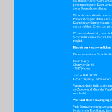
Die Betreiber dieser Seiten nehm
personenbezogenen Daten vertrau
dieser Datenschutzerklärung.
Wenn Sie diese Website benutze
Personenbezogene Daten sind Date
Datenschutzerklärung erläutert, 
und zu welchem Zweck das gesch
Wir weisen darauf hin, dass die 
Sicherheitslücken aufweisen kann
möglich.
Hinweis zur verantwortlichen S
Die verantwortliche Stelle für di
David Myers
Obereyller Str. 60
47647 Kerken
Telefon: 028334749
E-Mail: dmyers@1a-translations
Verantwortliche Stelle ist die na
die Zwecke und Mittel der Vera
entscheidet.
Widerruf Ihrer Einwilligung 
Viele Datenverarbeitungsvorgäng
bereits erteilte Einwilligung jed