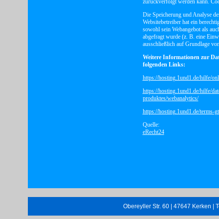
zurückverfolgt werden kann. Coo
Die Speicherung und Analyse der
Websitebetreiber hat ein berechti
sowohl sein Webangebot als auch
abgefragt wurde (z. B. eine Einw
ausschließlich auf Grundlage von 
Weitere Informationen zur Da
folgenden Links:
https://hosting.1und1.de/hilfe/on
https://hosting.1und1.de/hilfe/
produktes/webanalytics/
https://hosting.1und1.de/terms-gt
Quelle:
eRecht24
Obereyller Str. 60 | 47647 Kerken | 