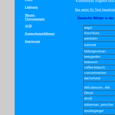
Kostenloses Angebot bzw.
Lieferung
Nur wenn Ihr Text hauptsäc
Muster-
Deutsche Wörter in der
Übersetzungen
AGB
angst
Anschluss
Datenschutzerklärung
autobahn
Impressum
automat
bildungsroman
beergarden
bratwurst
coffee-klatsch
concertmeister
dachshund
delicatessen, deli
Diesel
dirndl
doberman, pinscher
doubleganger