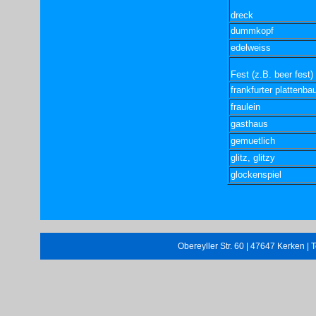
dreck
dummkopf
edelweiss
Fest (z.B. beer fest)
frankfurter plattenba
fraulein
gasthaus
gemuetlich
glitz, glitzy
glockenspiel
Obereyller Str. 60 | 47647 Kerken | 